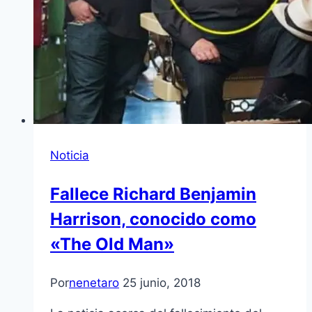
Noticia
Fallece Richard Benjamin
Harrison, conocido como
«The Old Man»
Por
nenetaro
25 junio, 2018