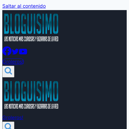
Saltar al contenido
Groleros!
Groleros!